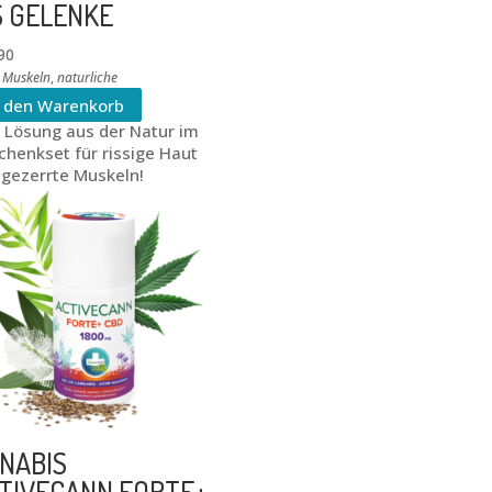
S GELENKE
90
,
Muskeln
,
naturliche
n den Warenkorb
e Lösung aus der Natur im
henkset für rissige Haut
 gezerrte Muskeln!
NABIS
TIVECANN FORTE+