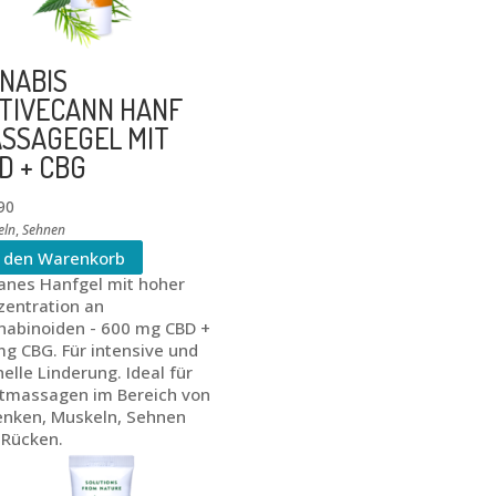
NABIS
TIVECANN HANF
SSAGEGEL MIT
D + CBG
90
eln
,
Sehnen
n den Warenkorb
anes Hanfgel mit hoher
zentration an
nabinoiden - 600 mg CBD +
g CBG. Für intensive und
elle Linderung. Ideal für
tmassagen im Bereich von
enken, Muskeln, Sehnen
 Rücken.