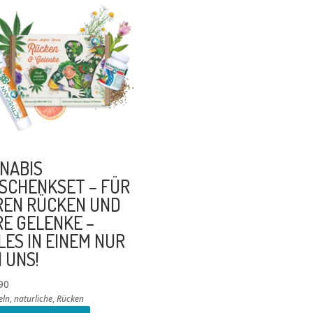
NABIS
SCHENKSET – FÜR
REN RÜCKEN UND
RE GELENKE –
LES IN EINEM NUR
I UNS!
90
eln
,
naturliche
,
Rücken