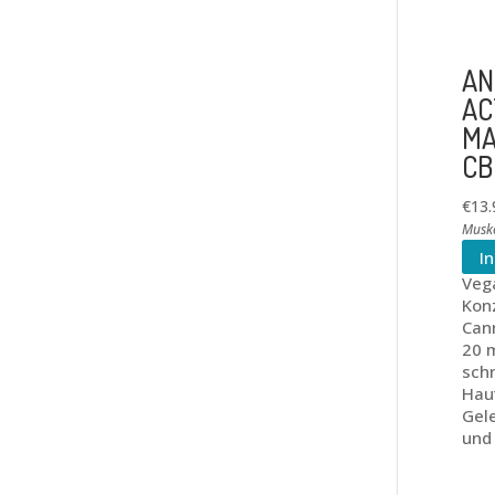
AN
AC
MA
CB
€
13.
Musk
I
Veg
Kon
Can
20 m
schn
Hau
Gel
und