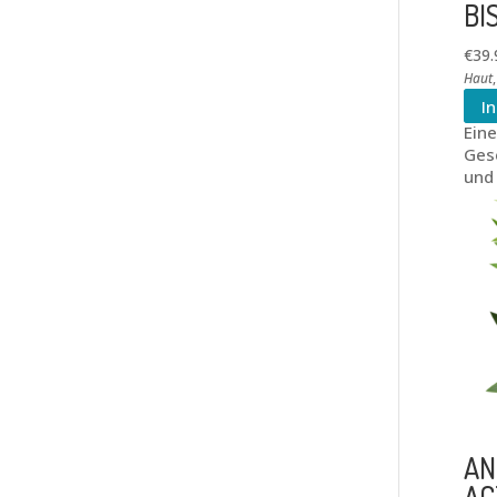
BI
€
39.
Haut
I
Ein
Gesc
und
AN
AC