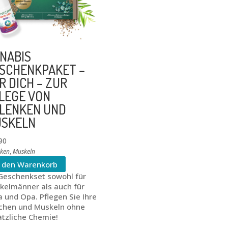
NABIS
SCHENKPAKET –
R DICH – ZUR
LEGE VON
LENKEN UND
SKELN
90
nken
,
Muskeln
n den Warenkorb
 Geschenkset sowohl für
kelmänner als auch für
 und Opa. Pflegen Sie Ihre
chen und Muskeln ohne
ätzliche Chemie!