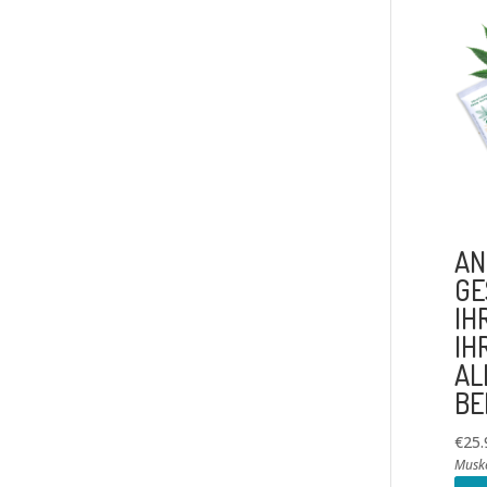
AN
GE
IH
IH
AL
BE
€
25.
Musk