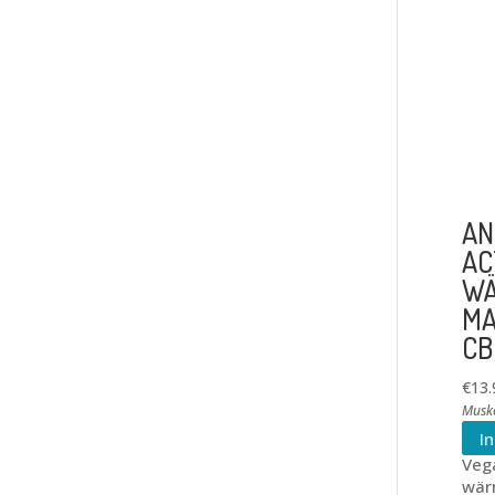
AN
AC
WÄ
MA
CB
€
13.
Musk
I
Veg
wär