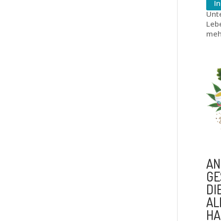
I
Unte
Leb
meh
AN
GE
DI
AL
HA