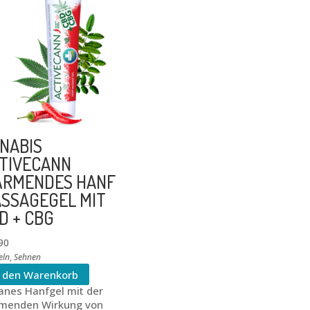
NABIS
TIVECANN
RMENDES HANF
SSAGEGEL MIT
D + CBG
90
eln
,
Sehnen
n den Warenkorb
anes Hanfgel mit der
menden Wirkung von