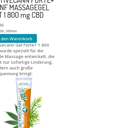
NF MASSAGEGEL
T 1 800 mg CBD
90
eln
,
Sehnen
n den Warenkorb
vecann Gel Forte+ 1 800
urde speziell für die
le Massage entwickelt, die
t nur sofortige Linderung,
dern auch große
spannung bringt.