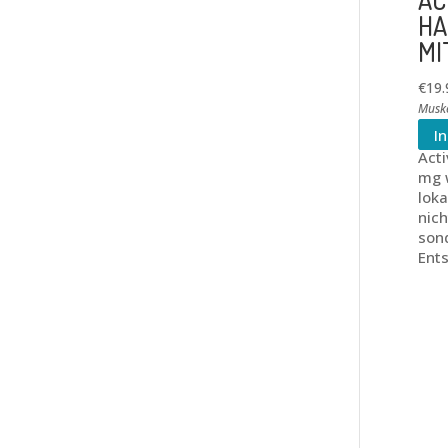
HA
MI
€
19.
Musk
I
Acti
mg w
loka
nich
son
Ent