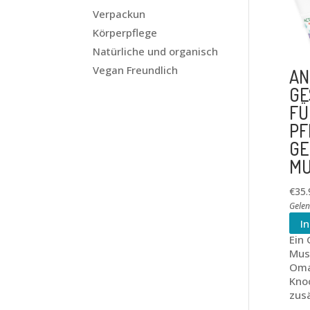
Verpackun
Körperpflege
Natürliche und organisch
Vegan Freundlich
AN
GE
FÜ
PF
GE
MU
€
35.
Gele
I
Ein
Mus
Oma
Kno
zus